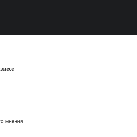
знесе
го мнения