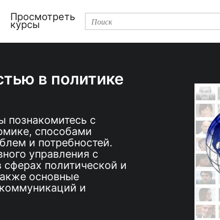
ы
Просмотреть
курсы
стью в политике
ы познакомитесь с
омике, способами
блем и потребностей.
ного управления с
 сферах политической и
также основные
 коммуникаций и