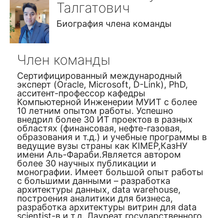
Талгатович
Биография члена команды
Член команды
Сертифицированный международный
эксперт (Oracle, Microsoft, D-Link), PhD,
асситент-профессор кафедры
Компьютерной Инженерии МУИТ с более
10 летним опытом работы. Успешно
внедрил более 30 ИТ проектов в разных
областях (финансовая, нефте-газовая,
образования и т.д.) и учебные программы в
ведущие вузы страны как KIMEP,КазНУ
имени Аль-Фараби.Является автором
более 30 научных публикации и
монографии. Имеет большой опыт работы
с большими данными – разработка
архитектуры данных, data warehouse,
построения аналитики для бизнеса,
разработка архитектуры витрин для data
scientist-в и т.д. Лауреат государственного